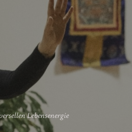
versellen Lebensenergie
sstsein sind."