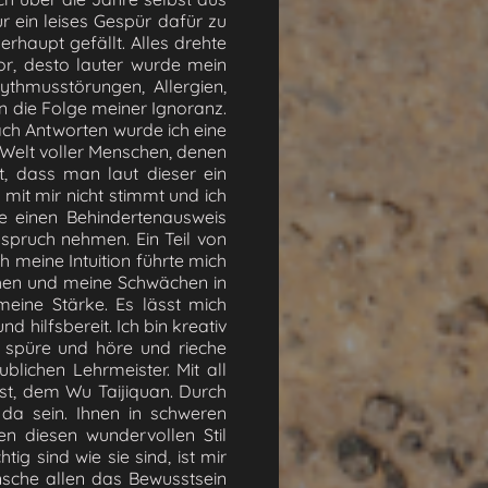
 ein leises Gespür dafür zu
haupt gefällt. Alles drehte
or, desto lauter wurde mein
hythmusstörungen, Allergien,
 die Folge meiner Ignoranz.
ach Antworten wurde ich eine
 Welt voller Menschen, denen
t, dass man laut dieser ein
 mit mir nicht stimmt und ich
ne einen Behindertenausweis
pruch nehmen. Ein Teil von
h meine Intuition führte mich
ehen und meine Schwächen in
meine Stärke. Es lässt mich
hilfsbereit. Ich bin kreativ
ch spüre und höre und rieche
blichen Lehrmeister. Mit all
nst, dem Wu Taijiquan. Durch
da sein. Ihnen in schweren
en diesen wundervollen Stil
ig sind wie sie sind, ist mir
sche allen das Bewusstsein