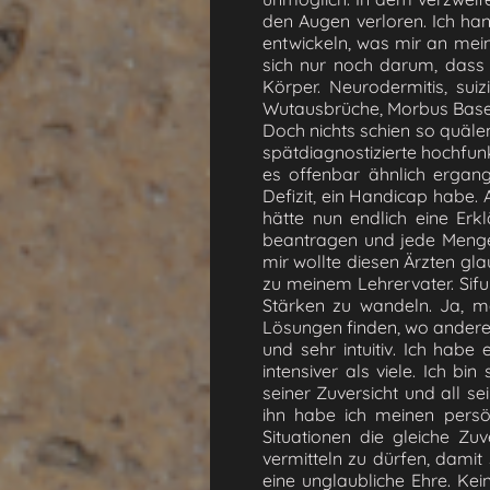
den Augen verloren. Ich ha
entwickeln, was mir an mei
sich nur noch darum, dass 
Körper. Neurodermitis, suiz
Wutausbrüche, Morbus Based
Doch nichts schien so quäle
spätdiagnostizierte hochfun
es offenbar ähnlich ergang
Defizit, ein Handicap habe. 
hätte nun endlich eine Erk
beantragen und jede Menge 
mir wollte diesen Ärzten gla
zu meinem Lehrervater. Sif
Stärken zu wandeln. Ja, me
Lösungen finden, wo andere 
und sehr intuitiv. Ich habe
intensiver als viele. Ich b
seiner Zuversicht und all s
ihn habe ich meinen persö
Situationen die gleiche Zu
vermitteln zu dürfen, damit 
eine unglaubliche Ehre. Ke