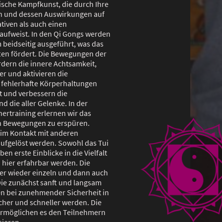
sische Kampfkunst, die durch Ihre
n und dessen Auswirkungen auf
tiven als auch einen
aufweist. In den Qi Gongs werden
beidseitig ausgeführt, was das
en fördert. Die Bewegungen der
dern die innere Achtsamkeit,
r und aktivieren die
e fehlerhafte Körperhaltungen
t und verbessern die
d die aller Gelenke. In der
nertraining erlernen wir das
n Bewegungen zu erspüren.
im Kontakt mit anderen
ufgelöst werden. Sowohl das Tui
en erste Einblicke in die Vielfalt
 hier erfahrbar werden. Die
r wieder einzeln und dann auch
Die zunächst sanft und langsam
 bei zunehmender Sicherheit in
her und schneller werden. Die
rmöglichen es den Teilnehmern