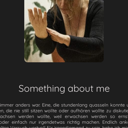
Something about me
e immer anders war. Eine, die stundenlang quasseln konnte 
n, die nie still sitzen wollte oder aufhören wollte zu diskut
wachsen werden wollte, weil erwachsen werden so ernst
 oder einfach nur irgendetwas richtig machen. Endlich an
lten Versuch wertvoll für irgendjemand zu sein, habe ich mi