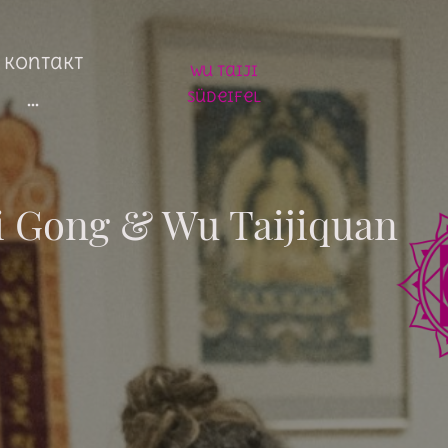
Kontakt
Wu Taiji
Südeifel
i Gong & Wu Taijiquan