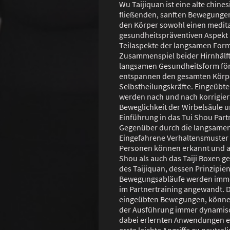
Wu Taijiquan ist eine alte chine
fließenden, sanften Bewegunge
den Körper sowohl einen medita
gesundheitspräventiven Aspekt 
Teilaspekte der langsamen Form 
Zusammenspiel beider Hirnhälft
langsamen Gesundheitsform för
entspannen den gesamten Körpe
Selbstheilungskräfte. Eingeübt
werden nach und nach korrigier
Beweglichkeit der Wirbelsäule un
Einführung in das Tui Shou Part
Gegenüber durch die langsame
Eingefahrene Verhaltensmuster 
Personen können erkannt und a
Shou als auch das Taiji Boxen geb
des Taijiquan, dessen Prinzipien
Bewegungsabläufe werden imme
im Partnertraining angewandt. 
eingeübten Bewegungen, können
der Ausführung immer dynamisc
dabei erlernten Anwendungen e