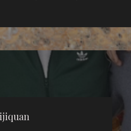
.
ijiquan