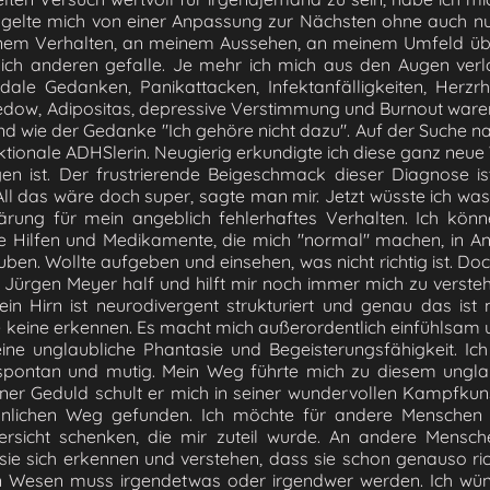
ngelte mich von einer Anpassung zur Nächsten ohne auch nur
nem Verhalten, an meinem Aussehen, an meinem Umfeld über
ich anderen gefalle. Je mehr ich mich aus den Augen verl
idale Gedanken, Panikattacken, Infektanfälligkeiten, Herzr
ow, Adipositas, depressive Verstimmung und Burnout waren
nd wie der Gedanke "Ich gehöre nicht dazu". Auf der Suche n
ktionale ADHSlerin. Neugierig erkundigte ich diese ganz neue
en ist. Der frustrierende Beigeschmack dieser Diagnose is
All das wäre doch super, sagte man mir. Jetzt wüsste ich was
lärung für mein angeblich fehlerhaftes Verhalten. Ich kön
Hilfen und Medikamente, die mich "normal" machen, in Ans
uben. Wollte aufgeben und einsehen, was nicht richtig ist. Doc
u Jürgen Meyer half und hilft mir noch immer mich zu verst
in Hirn ist neurodivergent strukturiert und genau das ist 
keine erkennen. Es macht mich außerordentlich einfühlsam und 
 eine unglaubliche Phantasie und Begeisterungsfähigkeit. I
in spontan und mutig. Mein Weg führte mich zu diesem unglau
einer Geduld schult er mich in seiner wundervollen Kampfku
nlichen Weg gefunden. Ich möchte für andere Menschen 
versicht schenken, die mir zuteil wurde. An andere Mensch
sie sich erkennen und verstehen, dass sie schon genauso richt
in Wesen muss irgendetwas oder irgendwer werden. Ich wün